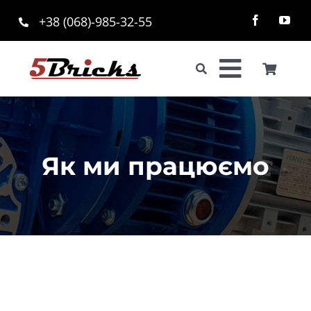
Skip
+38
(068)-985-32-55
to
content
Toggle
Toggle
Navigation
Пошук
Naviga
...
UKR
RU
EN
Як ми працюємо