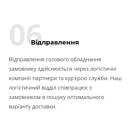
Лего Цегли 5Bricks
06.
Обладнання для обробки
металу OreeLazer
Відправлення
Про нас
Відправлення готового обладнання
Новини
замовнику здійснюється через логістичні
Контакти
компанії партнери та кур’єрскі служби. Наш
логістичний відділ співпрацює з
замовником в пошуку оптимального
варіанту доставки.